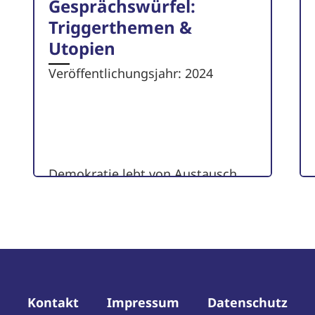
Gesprächswürfel:
Triggerthemen &
Utopien
Veröffentlichungsjahr: 2024
Demokratie lebt von Austausch.
Dafür müssen wir miteinander ins
Gespräch kommen. Hierfür bietet
diese Methode einen ...
zum Artikel
Kontakt
Impressum
Datenschutz