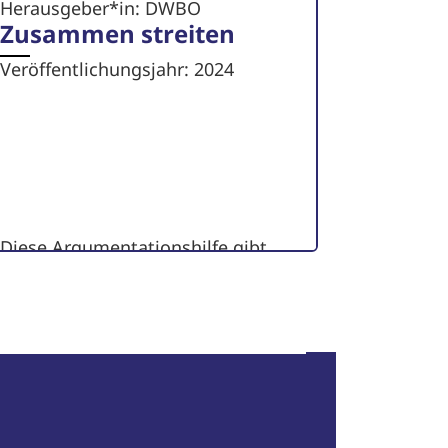
Herausgeber*in: DWBO
Zusammen streiten
Veröffentlichungsjahr: 2024
Diese Argumentationshilfe gibt
mit praktischen Beispielen und
Aussagen Tipps, wie wir mit einer
ganz persönlichen...
zum Artikel