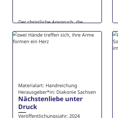
Der christliche Anspruch, die
Gesellschaft mitzugestalten, birgt
den Anspruch, dass ...
zum Artikel
Materialart: Handreichung
Herausgeber*in: Diakonie Sachsen
Nächstenliebe unter
Druck
Veröffentlichungsjahr: 2024