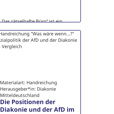
„Das rätselhafte Büro“ ist ein
interaktives Demokratiespiel nach
Art eines Exit-Spiels...
zum Artikel
Materialart: Handreichung
Herausgeber*in: Diakonie
Mitteldeutschland
Die Positionen der
Diakonie und der AfD im