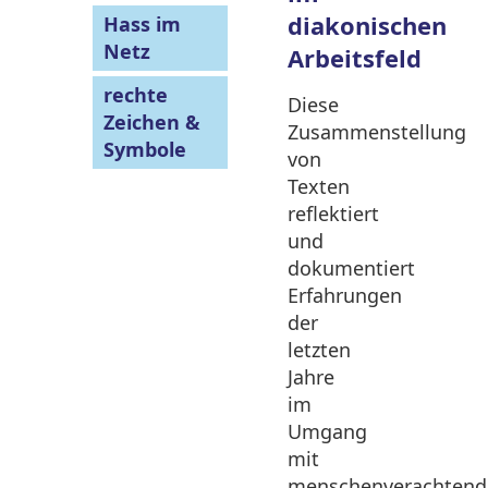
diakonischen
Hass im
Netz
Arbeitsfeld
rechte
Diese
Zeichen &
Zusammenstellung
Symbole
von
Texten
reflektiert
und
dokumentiert
Erfahrungen
der
letzten
Jahre
im
Umgang
mit
menschenverachten