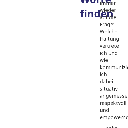
immer
finden
wieder
auf die
Frage:
Welche
Haltung
vertrete
ich und
wie
kommunizi
ich
dabei
situativ
angemesse
respektvoll
und
empowern