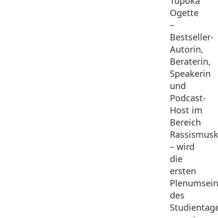
Tupoka
Ogette
–
Bestseller-
Autorin,
Beraterin,
Speakerin
und
Podcast-
Host im
Bereich
Rassismuskr
– wird
die
ersten
Plenumsein
des
Studientag