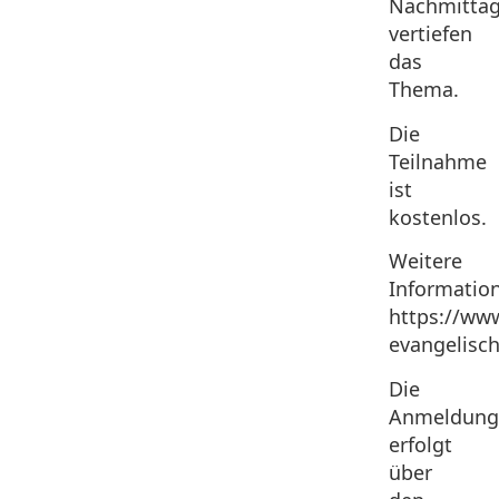
Nachmitta
vertiefen
das
Thema.
Die
Teilnahme
ist
kostenlos.
Weitere
Informatio
https://www
evangelisc
Die
Anmeldun
erfolgt
über