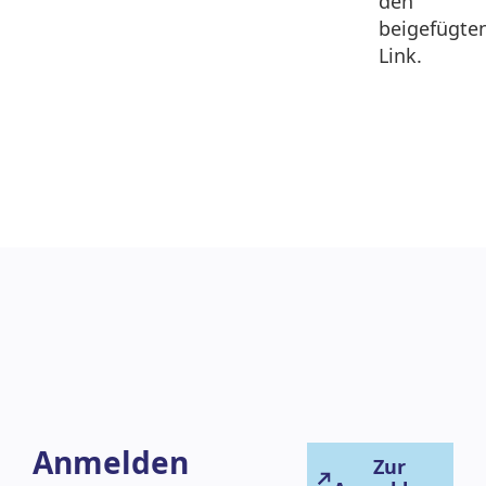
den
beigefügte
Link.
Anmelden
Zur