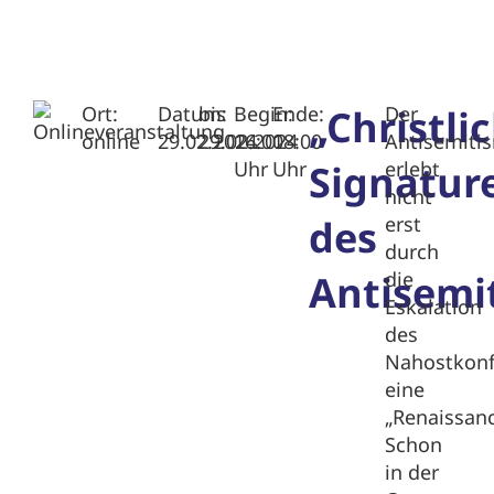
Ort:
Datum:
bis
Begin:
Ende:
„Christli
Der
online
29.02.2024
29.02.2024
16:00
18:00
Antisemiti
Uhr
Uhr
Signatur
erlebt
nicht
des
erst
durch
Antisemi
die
Eskalation
des
Nahostkonf
eine
„Renaissanc
Schon
in der