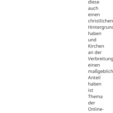
diese
auch
einen
christliche
Hintergrun
haben
und
Kirchen
an der
Verbreitun
einen
maßgeblic
Anteil
haben
ist
Thema
der
Online-