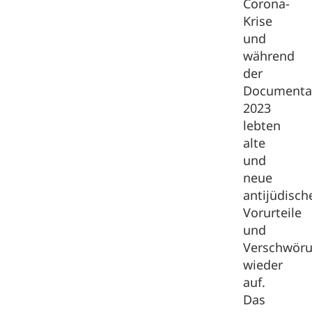
Corona-
Krise
und
während
der
Document
2023
lebten
alte
und
neue
antijüdisch
Vorurteile
und
Verschwöru
wieder
auf.
Das