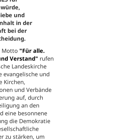
würde,
iebe und
halt in der
ft bei der
scheidung.
m Motto
"Für alle.
und Verstand"
rufen
sche Landeskirche
e evangelische und
e Kirchen,
ionen und Verbände
erung auf, durch
eiligung an den
d eine besonnene
ung die Demokratie
sellschaftliche
r zu stärken, um