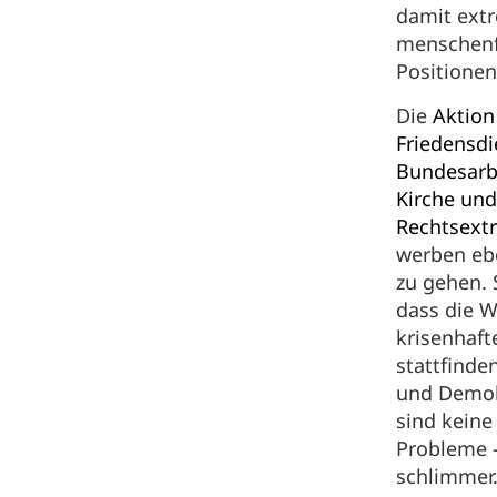
damit ext
menschenf
Positione
Die
Aktion
Friedensdi
Bundesarb
Kirche un
Rechtsext
werben ebe
zu gehen. 
dass die W
krisenhaft
stattfinde
und Demok
sind keine
Probleme –
schlimmer.