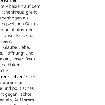
le Farben“
otiv basiert auf dem
irchenkreuz, greift
egenbogen als
ungszeichen Gottes
nd beinhaltet den
: „Unser Kreuz hat
arben“.
t „Glaube Liebe,
e, Hoffnung“ und
lakat „Unser Kreuz
eine Haken“,
liche
kreuz.setzen"
setzt
nstagram für
 und politisches
t gegen rechte
n ein. Auf ihrem