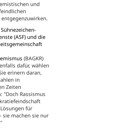
remistischen und
eindlichen
n entgegenzuwirken.
 Sühnezeichen-
enste (ASF) und die
eitsgemeinschaft
d
remismus
(BAGKR)
nfalls dafür, wählen
Sie erinern daran,
ahlen in
en Zeiten
n: "Doch Rassismus
ratiefeindschaft
 Lösungen für
 sie machen sie nur
"