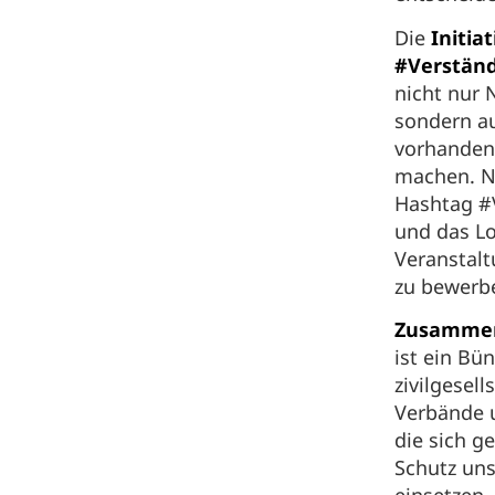
Die
Initiat
#Verstän
nicht nur 
sondern au
vorhanden
machen. N
Hashtag #
und das L
Veranstal
zu bewerb
Zusammen
ist ein Bü
zivilgesell
Verbände 
die sich 
Schutz un