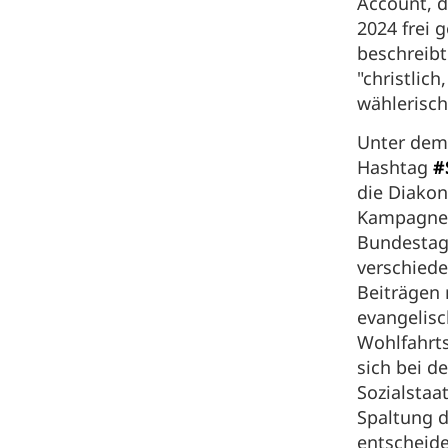
Account, d
2024 frei g
beschreibt
"christlic
wählerisch
Unter de
Hashtag
#
die Diakon
Kampagne
Bundestags
verschiede
Beiträgen 
evangelis
Wohlfahrt
sich bei d
Sozialstaa
Spaltung d
entscheid