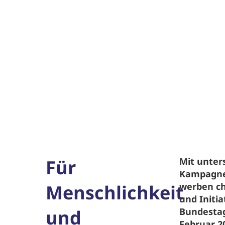
Für
Mit unter
Kampagne
Menschlichkeit
werben ch
und Initia
und
Bundesta
Februar 2