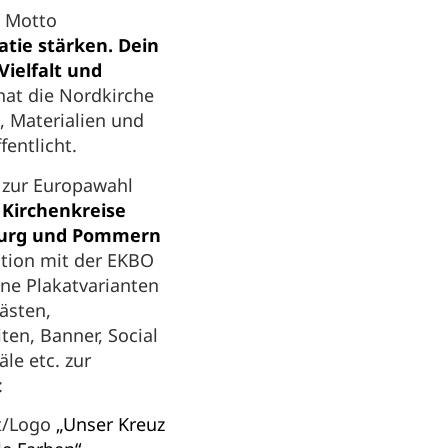
 Motto
ie stärken. Dein
Vielfalt und
at die Nordkirche
 Materialien und
fentlicht.
 zur Europawahl
e
Kirchenkreise
urg und Pommern
ation mit der EKBO
ne Plakatvarianten
ästen,
iten, Banner, Social
le etc. zur
:
t/Logo
„Unser Kreuz