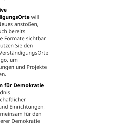
ive
digungsOrte
will
Neues anstoßen,
ch bereits
e Formate sichtbar
utzen Sie den
VerständigungsOrte
ogo, um
tungen und Projekte
en.
 für Demokratie
ndnis
schaftlicher
und Einrichtungen,
gemeinsam für den
serer Demokratie