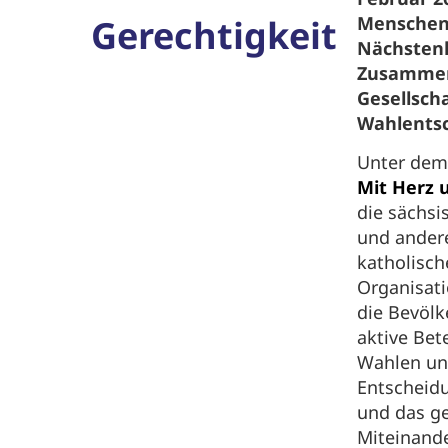
Gerechtigkeit
Menschen
Nächstenl
Zusammen
Gesellscha
Wahlent
Unter de
Mit Herz 
die sächsi
und ander
katholisch
Organisat
die Bevölk
aktive Bet
Wahlen un
Entscheid
und das ge
Miteinande