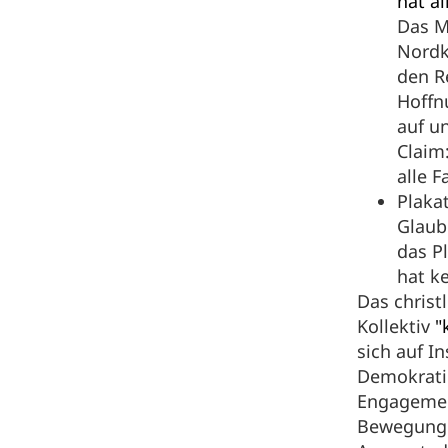
hat al
Das M
Nordk
den R
Hoffn
auf u
Claim
alle F
Plaka
Glaub
das P
hat k
Das christ
Kollektiv
"
sich auf I
Demokratie
Engagemen
Bewegunge