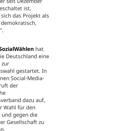
er seit Dezember
eschaltet ist,
 sich das Projekt als
h, demokratisch,
".
m
SozialWählen
hat
ie Deutschland eine
 zur
wahl gestartet. In
nen Social-Media-
ruft der
che
sverband dazu auf,
er Wahl für den
t und gegen die
er Gesellschaft zu
en.