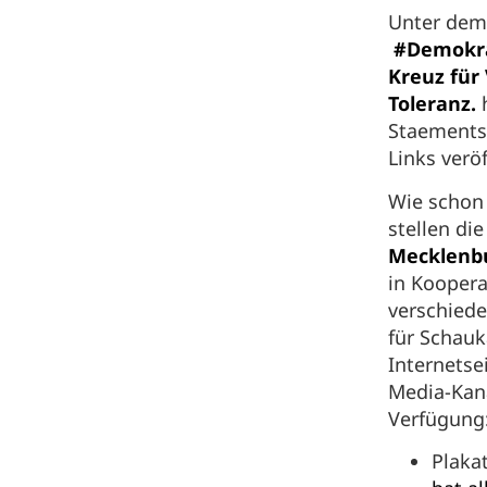
Unter dem
#Demokrat
Kreuz für 
Toleranz.
h
Staements,
Links veröf
Wie schon
stellen di
Mecklenb
in Kooper
verschiede
für Schauk
Internetse
Media-Kanä
Verfügung
Plaka