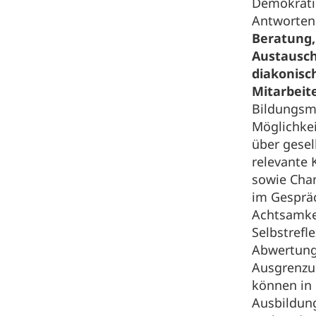
Demokrati
Antworten.
Beratung,
Austausc
diakonisc
Mitarbeit
Bildungsma
Möglichkei
über gesel
relevante 
sowie Cha
im Gespräc
Achtsamke
Selbstrefl
Abwertung
Ausgrenz
können in
Ausbildun