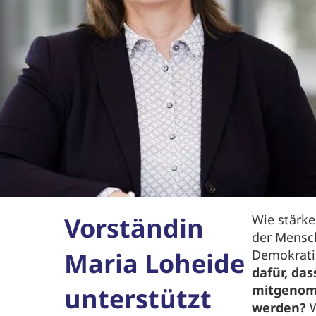
Vorständin
Wie stärke
der Mensc
Maria Loheide
Demokrat
dafür, da
unterstützt
mitgenom
werden?
W