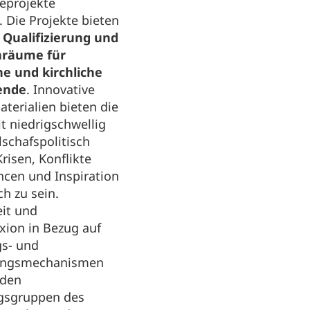
eprojekte
 Die Projekte bieten
 Qualifizierung und
hräume für
he und kirchliche
ende
. Innovative
terialien bieten die
t niedrigschwellig
lschafspolitisch
Krisen, Konflikte
ncen und Inspiration
h zu sein.
it und
exion in Bezug auf
s- und
ungsmechanismen
 den
gsgruppen des