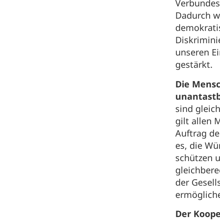
Verbundes
Dadurch w
demokrati
Diskrimini
unseren E
gestärkt.
Die Mensc
unantastb
sind gleic
gilt allen
Auftrag der
es, die W
schützen u
gleichbere
der Gesell
ermöglich
Der Koop