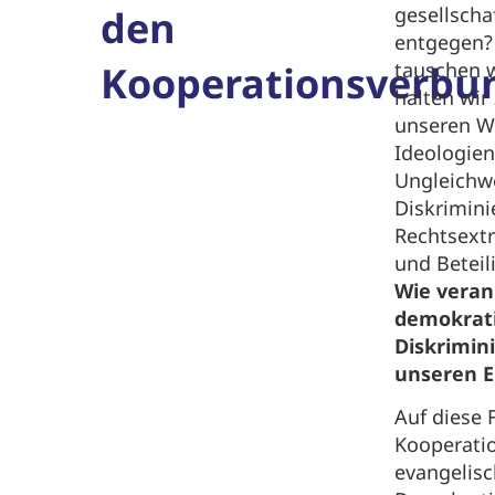
den
gesellscha
entgegen? 
Kooperationsverbu
tauschen w
halten wi
unseren W
Ideologien
Ungleichwe
Diskrimini
Rechtsextr
und Betei
Wie veran
demokrat
Diskrimin
unseren E
Auf diese 
Kooperati
evangelisc