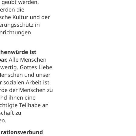
 geübt werden.
erden die
sche Kultur und der
erungsschutz in
inrichtungen
henwürde ist
ar.
Alle Menschen
hwertig. Gottes Liebe
 Menschen und unser
 sozialen Arbeit ist
ürde der Menschen zu
nd ihnen eine
chtigte Teilhabe an
schaft zu
en.
erationsverbund