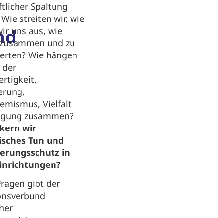
ftlicher Spaltung
Wie streiten wir, wie
nd
ir uns aus, wie
r zusammen und zu
erten? Wie hängen
 der
rtigkeit,
erung,
emismus, Vielfalt
ligung zusammen?
kern wir
isches Tun und
ierungsschutz in
inrichtungen?
Fragen gibt der
onsverbund
her