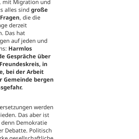
, mit Migration und
as alles sind
große
 Fragen
, die die
ge derzeit
. Das hat
gen auf jeden und
uns:
Harmlos
de Gespräche über
 Freundeskreis, in
e, bei der Arbeit
er Gemeinde bergen
nsgefahr.
ersetzungen werden
eden. Das aber ist
, denn Demokratie
er Debatte. Politisch
rke gesellschaftliche