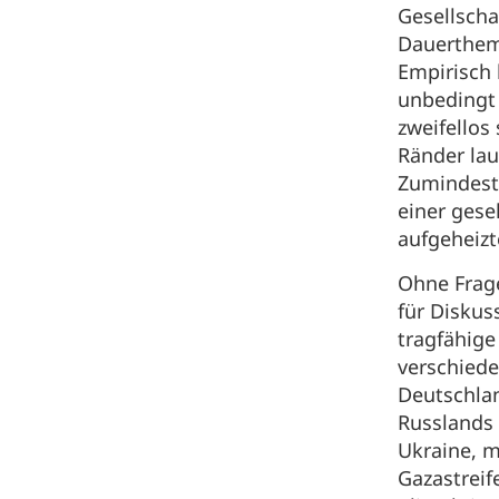
Gesellscha
Dauerthem
Empirisch l
unbedingt
zweifellos
Ränder la
Zumindest 
einer gese
aufgeheizt
Ohne Frage
für Disku
tragfähige
verschiede
Deutschla
Russlands 
Ukraine, m
Gazastreif