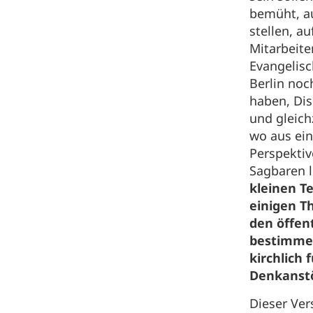
bemüht, a
stellen, au
Mitarbeit
Evangelis
Berlin noc
haben, Di
und gleich
wo aus ein
Perspekti
Sagbaren 
kleinen T
einigen T
den öffen
bestimmen
kirchlich 
Denkanstö
Dieser Ver