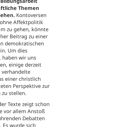
 Bildungsarbeit
aftliche Themen
gehen.
Kontoversen
 ohne Affektpolitik
im zu gehen, könnte
cher Beitrag zu einer
en demokratischen
in. Um dies
, haben wir uns
en, einige derzeit
 verhandelte
 einer christlich
eten Perspektive zur
 zu stellen.
der Texte zeigt schon
ie vor allem Anstoß
führenden Debatten
n. Es wurde sich