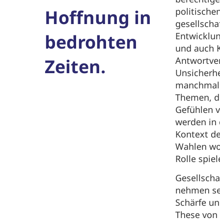
Hoffnung in
politische
gesellscha
bedrohten
Entwicklu
und auch K
Zeiten.
Antwortve
Unsicherh
manchmal 
Themen, d
Gefühlen 
werden in 
Kontext d
Wahlen wo
Rolle spiel
Gesellscha
nehmen sei
Schärfe un
These von