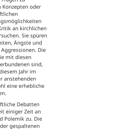
n Konzepten oder
ftlichen
ngsmöglichkeiten
ritik an kirchlichen
rsuchen. Sie spüren
eiten, Ängste und
Aggressionen. Die
ie mit diesen
verbundenen sind,
diesem Jahr im
er anstehenden
hl eine erhebliche
en.
ftliche Debatten
t einiger Zeit an
d Polemik zu. Die
 der gespaltenen