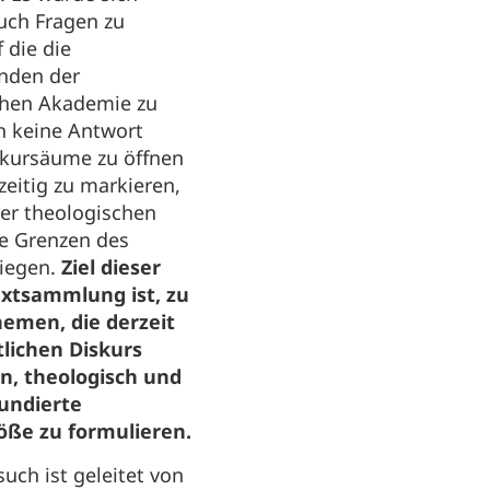
uch Fragen zu
f die die
enden der
chen Akademie zu
h keine Antwort
skursäume zu öffnen
zeitig zu markieren,
er theologischen
ve Grenzen des
liegen.
Ziel dieser
extsammlung ist, zu
hemen, die derzeit
tlichen Diskurs
, theologisch und
fundierte
ße zu formulieren.
such ist geleitet von