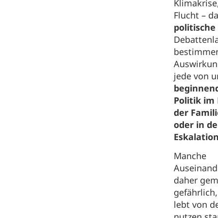
Klimakrise
Flucht – d
politische
Debattenla
bestimmen
Auswirkun
jede von 
beginnen
Politik im
der Famili
oder in d
Eskalatio
Manche
Auseinand
daher gemi
gefährlich
lebt von d
nutzen sta