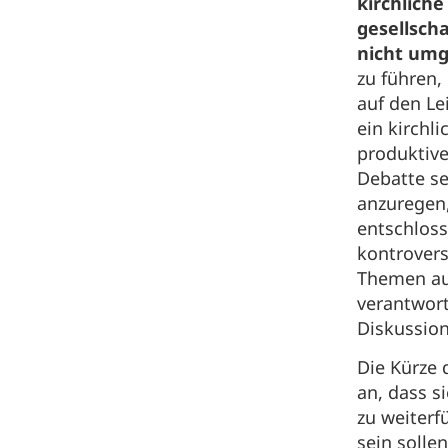
kirchliche
gesellsch
nicht um
zu führen,
auf den Le
ein kirchli
produktiv
Debatte se
anzuregen
entschloss
kontrovers
Themen aus
verantwort
Diskussion
Die Kürze 
an, dass s
zu weiter
sein solle