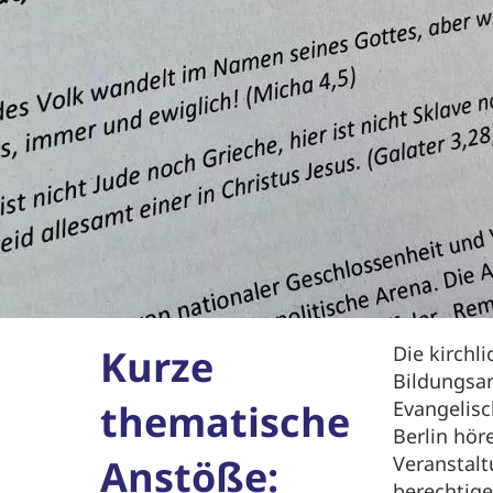
Kurze
Die kirchl
Bildungsar
thematische
Evangelis
Berlin hör
Anstöße:
Veranstalt
berechtige