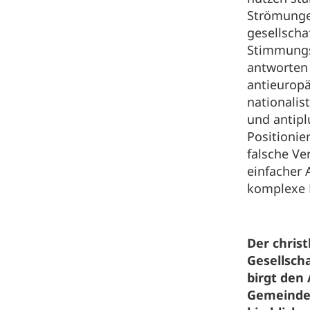
Strömungen
gesellscha
Stimmungs
antworten
antieuropä
nationalist
und antipl
Positionie
falsche Ve
einfacher 
komplexe 
Der christ
Gesellsch
birgt den
Gemeinde